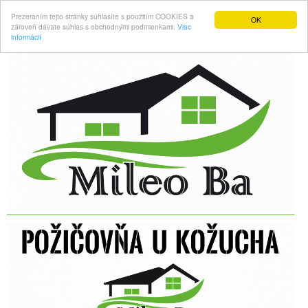
Prezeraním tejto stránky súhlasíte s použitím COOKIES a
OK
zároveň dávate súhlas s obchodnými podmienkami.
Viac
informácií