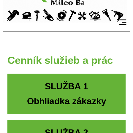
Cenník služieb a prác
SLUŽBA 1
Obhliadka zákazky
SLUŽBA 2