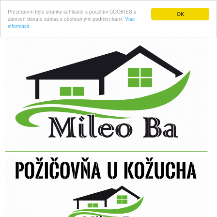
Prezeraním tejto stránky súhlasíte s použitím COOKIES a
OK
zároveň dávate súhlas s obchodnými podmienkami.
Viac
informácií