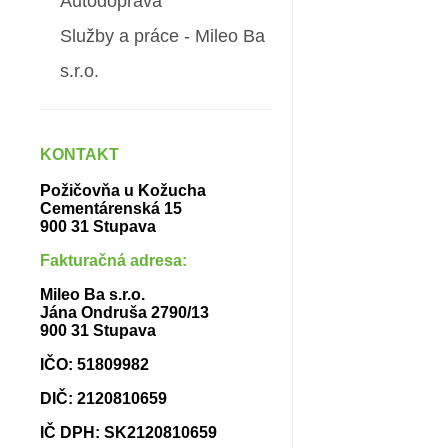
Autodoprava
Služby a práce - Mileo Ba
s.r.o.
KONTAKT
Požičovňa u Kožucha
Cementárenská 15
900 31 Stupava
Fakturačná adresa:
Mileo Ba s.r.o.
Jána Ondruša 2790/13
900 31 Stupava
IČO: 51809982
DIČ: 2120810659
IČ DPH: SK2120810659