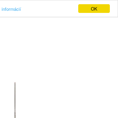
OK
 informácií