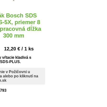
ák Bosch SDS
-5X, priemer 8
pracovná dĺžka
300 mm
:
12,20 € / 1 ks
 vŕtacie kladivá s
 SDS-PLUS.
ie v Požičovni u
 alebo po kliknutí na
h.sk
 793