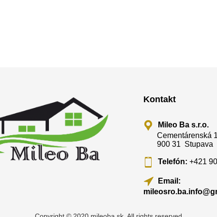
Kontakt
Mileo Ba s.r.o.
Cementárenská 
900 31 Stupava
Telefón:
+421 90
Email:
mileosro.ba.info@g
Copyright © 2020 mileoba.sk, All rights reserved