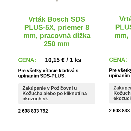
Vrt
Vrták Bosch SDS
PLUS
PLUS-5X, priemer 8
mm, 
mm, pracovná dĺžka
250 mm
CENA
CENA:
10,15 € / 1 ks
Pre všetky
Pre všetky vŕtacie kladivá s
upínaním
upínaním SDS-PLUS.
Zakúpen
Zakúpenie v Požičovni u
Kožucha
Kožucha alebo po kliknutí na
ekozuc
ekozuch.sk
2 608 833
2 608 833 792