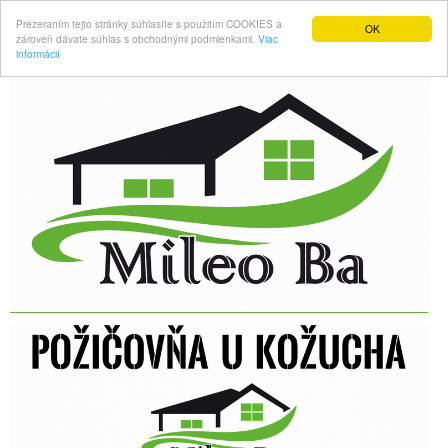
Prezeraním tejto stránky súhlasíte s použitím COOKIES a
OK
zároveň dávate súhlas s obchodnými podmienkami.
Viac
informácií